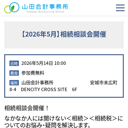
コンテンツへスキップ
【2026年5月】相続相談会開催
2026年5月14日 10:00
日時
参加費無料
費用
山田会計事務所 安城市末広町
場所
8-4 DENCITY CROSS SITE 6F
相続相談会開催 ！
なかなか人には聞けない＜
相続
＞＜
相続税
＞に
ついてのお悩み・疑問を解決します。